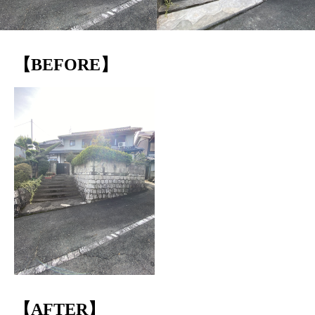
【BEFORE】
【AFTER】